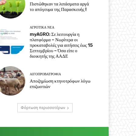
Πιστώθηκαν τα λιπάσματα αργά
το απόγευμα της Παρασκευής !
ΑΓΡΟΤΙΚΆ ΝΈΑ
myAGRO: Σε λειτουργία η
πλατφόρμα – Νωρίτερα οι
προκαταβολές για αιτήσεις έως 15
Σεπτεμβρίου – Όσα είπε ο
διοικητής της ΑΑΔΕ
ΑΙΓΟΠΡΟΒΑΤΡΟΦΊΑ
Αποζημίωση κτηνοτρόφων λόγω
επιζωοτιών
Φόρτωση περισσοτέρων