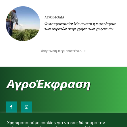
ΑΓΡΟΕΦΌΔΙΑ
Φυτοπροστασία: Μειώνεται η «φαρέτρα»
των αγροτών στην χρήση των χωραφιών
Φόρτωση περισσοτέρων
Επικοινωνήστε μαζί μας:
Χρησιμοποιούμε cookies για να σας δώσουμε την
d.makas@yahoo.gr