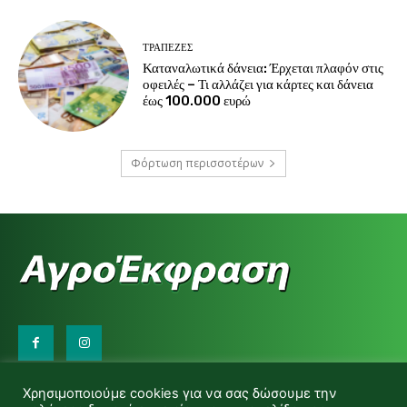
ΤΡΆΠΕΖΕΣ
Καταναλωτικά δάνεια: Έρχεται πλαφόν στις
οφειλές – Τι αλλάζει για κάρτες και δάνεια
έως 100.000 ευρώ
Φόρτωση περισσοτέρων
Επικοινωνήστε μαζί μας:
Χρησιμοποιούμε cookies για να σας δώσουμε την
d.makas@yahoo.gr