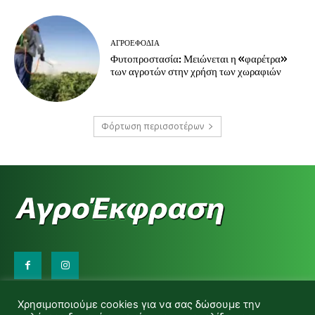
ΑΓΡΟΕΦΌΔΙΑ
Φυτοπροστασία: Μειώνεται η «φαρέτρα»
των αγροτών στην χρήση των χωραφιών
Φόρτωση περισσοτέρων
Επικοινωνήστε μαζί μας:
Χρησιμοποιούμε cookies για να σας δώσουμε την
d.makas@yahoo.gr