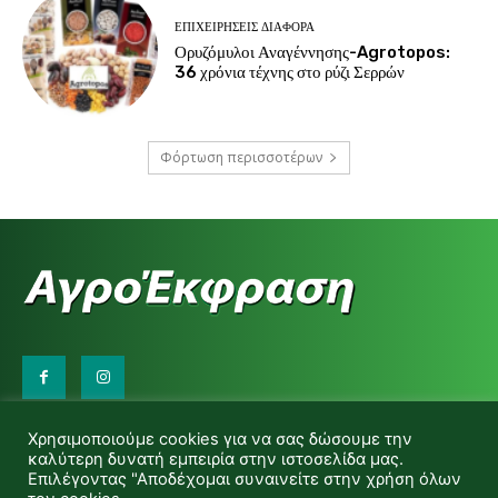
ΕΠΙΧΕΙΡΉΣΕΙΣ ΔΙΆΦΟΡΑ
Ορυζόμυλοι Αναγέννησης-Agrotopos:
36 χρόνια τέχνης στο ρύζι Σερρών
Φόρτωση περισσοτέρων
Επικοινωνήστε μαζί μας:
Χρησιμοποιούμε cookies για να σας δώσουμε την
d.makas@yahoo.gr
καλύτερη δυνατή εμπειρία στην ιστοσελίδα μας.
info@agrofitro.gr
Επιλέγοντας "Αποδέχομαι συναινείτε στην χρήση όλων
Μακάς Ντίνος