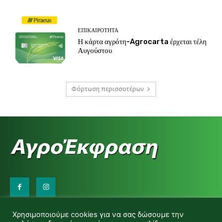
ΕΠΙΚΑΙΡΌΤΗΤΑ
Η κάρτα αγρότη-Agrocarta έρχεται τέλη
Αυγούστου
Φόρτωση περισσοτέρων
Επικοινωνήστε μαζί μας:
Χρησιμοποιούμε cookies για να σας δώσουμε την
d.makas@yahoo.gr