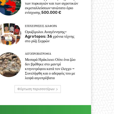
των πυρκαγιών και των αγροτικών
εκμεταλλεύσεων-ανώτατο όριο
ενίσχυσης 500.000 €
ΕΠΙΧΕΙΡΉΣΕΙΣ ΔΙΆΦΟΡΑ
Ορυζόμυλοι Αναγέννησης-
Agrotopos: 36 χρόνια τέχνης
στο ρύζι Σερρών
ΑΙΓΟΠΡΟΒΑΤΡΟΦΊΑ
Μεσαρά Ηράκλειο: Ούτε ένα ζώο
δεν βρέθηκε στο μαντρί
κτηνοτρόφου κατά τον έλεγχο –
Συνελήφθη και ο αδερφός του με
λειψά αιγοπρόβατα
Φόρτωση περισσοτέρων