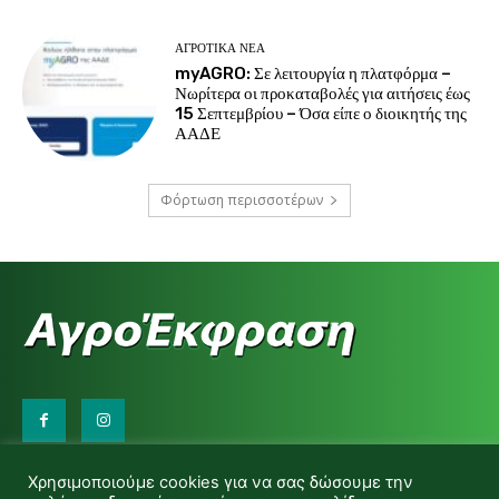
ΑΓΡΟΤΙΚΆ ΝΈΑ
myAGRO: Σε λειτουργία η πλατφόρμα –
Νωρίτερα οι προκαταβολές για αιτήσεις έως
15 Σεπτεμβρίου – Όσα είπε ο διοικητής της
ΑΑΔΕ
Φόρτωση περισσοτέρων
Επικοινωνήστε μαζί μας:
Χρησιμοποιούμε cookies για να σας δώσουμε την
d.makas@yahoo.gr