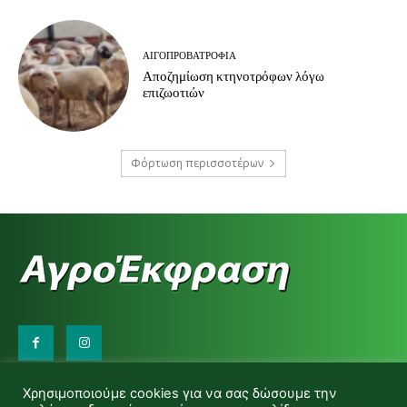
ΑΙΓΟΠΡΟΒΑΤΡΟΦΊΑ
Αποζημίωση κτηνοτρόφων λόγω
επιζωοτιών
Φόρτωση περισσοτέρων
Επικοινωνήστε μαζί μας:
Χρησιμοποιούμε cookies για να σας δώσουμε την
d.makas@yahoo.gr