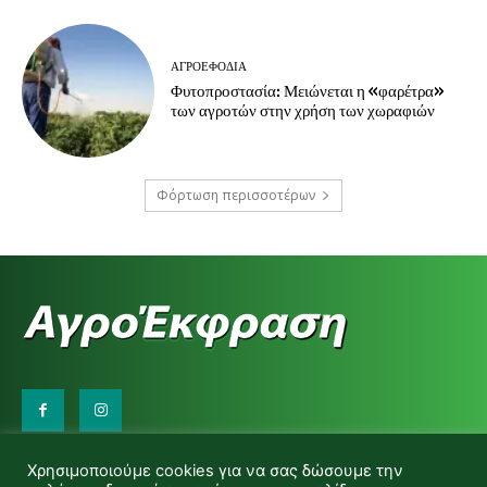
ΑΓΡΟΕΦΌΔΙΑ
Φυτοπροστασία: Μειώνεται η «φαρέτρα»
των αγροτών στην χρήση των χωραφιών
Φόρτωση περισσοτέρων
Επικοινωνήστε μαζί μας:
Χρησιμοποιούμε cookies για να σας δώσουμε την
d.makas@yahoo.gr