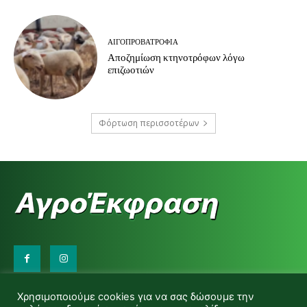
ΑΙΓΟΠΡΟΒΑΤΡΟΦΊΑ
Αποζημίωση κτηνοτρόφων λόγω
επιζωοτιών
Φόρτωση περισσοτέρων
Επικοινωνήστε μαζί μας:
Χρησιμοποιούμε cookies για να σας δώσουμε την
d.makas@yahoo.gr