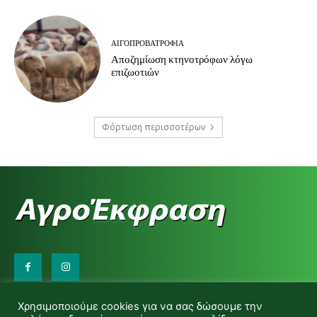
ΑΙΓΟΠΡΟΒΑΤΡΟΦΊΑ
Αποζημίωση κτηνοτρόφων λόγω
επιζωοτιών
Φόρτωση περισσοτέρων
Επικοινωνήστε μαζί μας:
Χρησιμοποιούμε cookies για να σας δώσουμε την
d.makas@yahoo.gr