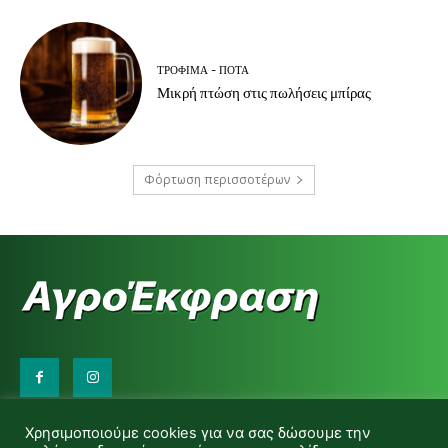
ΤΡΌΦΙΜΑ - ΠΟΤΆ
Μικρή πτώση στις πωλήσεις μπίρας
Φόρτωση περισσοτέρων
Επικοινωνήστε μαζί μας:
Χρησιμοποιούμε cookies για να σας δώσουμε την
d.makas@yahoo.gr