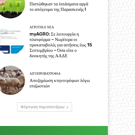
Πιστώθηκαν τα λιπάσματα αργά
το απόγευμα της Παρασκευής !
ΑΓΡΟΤΙΚΆ ΝΈΑ
myAGRO: Σε λειτουργία η
πλατφόρμα – Νωρίτερα οι
προκαταβολές για αιτήσεις έως 15
Σεπτεμβρίου – Όσα είπε ο
διοικητής της ΑΑΔΕ
ΑΙΓΟΠΡΟΒΑΤΡΟΦΊΑ
Αποζημίωση κτηνοτρόφων λόγω
επιζωοτιών
Φόρτωση περισσοτέρων