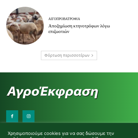
ΑΙΓΟΠΡΟΒΑΤΡΟΦΊΑ
Αποζημίωση κτηνοτρόφων λόγω
επιζωοτιών
Φόρτωση περισσοτέρων
Επικοινωνήστε μαζί μας:
Χρησιμοποιούμε cookies για να σας δώσουμε την
d.makas@yahoo.gr