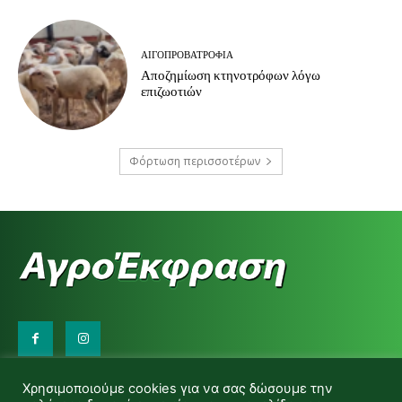
ΑΙΓΟΠΡΟΒΑΤΡΟΦΊΑ
Αποζημίωση κτηνοτρόφων λόγω
επιζωοτιών
Φόρτωση περισσοτέρων
Επικοινωνήστε μαζί μας:
Χρησιμοποιούμε cookies για να σας δώσουμε την
d.makas@yahoo.gr