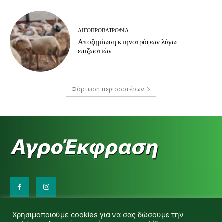
ΑΙΓΟΠΡΟΒΑΤΡΟΦΊΑ
Αποζημίωση κτηνοτρόφων λόγω
επιζωοτιών
Φόρτωση περισσοτέρων
Επικοινωνήστε μαζί μας:
Χρησιμοποιούμε cookies για να σας δώσουμε την
d.makas@yahoo.gr