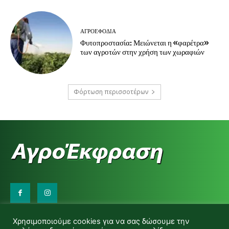
ΑΓΡΟΕΦΌΔΙΑ
Φυτοπροστασία: Μειώνεται η «φαρέτρα»
των αγροτών στην χρήση των χωραφιών
Φόρτωση περισσοτέρων
Επικοινωνήστε μαζί μας:
Χρησιμοποιούμε cookies για να σας δώσουμε την
d.makas@yahoo.gr