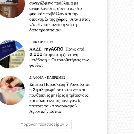
συνεχιζόμενο πρόβλημα με
ανυπολόγιστες συνέπειες στο
φυσικό περιβάλλον και την
οικονομία της χώρας. Απαιτείται
νέα εθνική πολιτική για τη
δασοπροστασία»
ΕΠΙΚΑΙΡΌΤΗΤΑ
ΑΑΔΕ–myAGRO: Πάνω από
2.000 άτομα στη ζωντανή
μετάδοση – Οι τοποθετήσεις των
φορέων
ΔΙΆΦΟΡΑ - ΠΛΗΡΩΜΈΣ
Σήμερα Παρασκευή 7 Αυγούστου
η 2η πληρωμή σε τρίτεκνες και
πολύτεκνες μητέρες ή τρίτεκνους
και πολύτεκνους μονογονείς
πατέρες του Λογαριασμού
Αγροτικής Εστίας
Φόρτωση περισσοτέρων