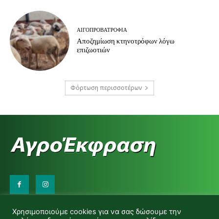
ΑΙΓΟΠΡΟΒΑΤΡΟΦΊΑ
Αποζημίωση κτηνοτρόφων λόγω
επιζωοτιών
Φόρτωση περισσοτέρων
Επικοινωνήστε μαζί μας:
Χρησιμοποιούμε cookies για να σας δώσουμε την
d.makas@yahoo.gr