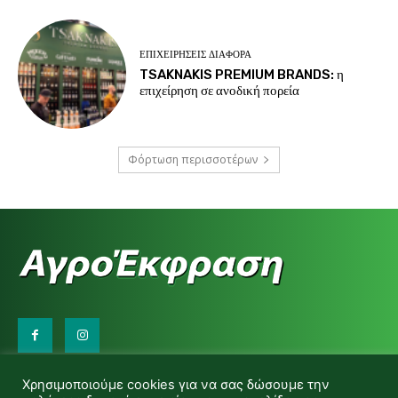
ΕΠΙΧΕΙΡΉΣΕΙΣ ΔΙΆΦΟΡΑ
TSAKNAKIS PREMIUM BRANDS: η
επιχείρηση σε ανοδική πορεία
Φόρτωση περισσοτέρων
Επικοινωνήστε μαζί μας:
Χρησιμοποιούμε cookies για να σας δώσουμε την
d.makas@yahoo.gr