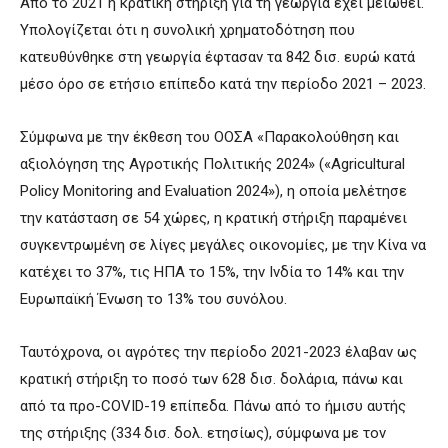
Από το 2021 η κρατική στήριξη για τη γεωργία έχει μειωθεί.
Υπολογίζεται ότι η συνολική χρηματοδότηση που
κατευθύνθηκε στη γεωργία έφτασαν τα 842 δισ. ευρώ κατά
μέσο όρο σε ετήσιο επίπεδο κατά την περίοδο 2021 – 2023.
Σύμφωνα με την έκθεση του ΟΟΣΑ «Παρακολούθηση και
αξιολόγηση της Αγροτικής Πολιτικής 2024» («Agricultural
Policy Monitoring and Evaluation 2024»), η οποία μελέτησε
την κατάσταση σε 54 χώρες, η κρατική στήριξη παραμένει
συγκεντρωμένη σε λίγες μεγάλες οικονομίες, με την Κίνα να
κατέχει το 37%, τις ΗΠΑ το 15%, την Ινδία το 14% και την
Ευρωπαϊκή Ένωση το 13% του συνόλου.
Ταυτόχρονα, οι αγρότες την περίοδο 2021-2023 έλαβαν ως
κρατική στήριξη το ποσό των 628 δισ. δολάρια, πάνω και
από τα προ-COVID-19 επίπεδα. Πάνω από το ήμισυ αυτής
της στήριξης (334 δισ. δολ. ετησίως), σύμφωνα με τον