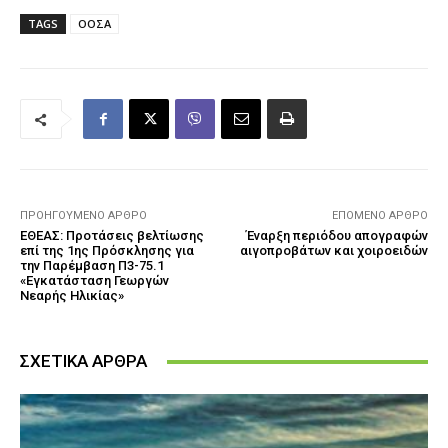
TAGS
ΟΟΣΑ
ΠΡΟΗΓΟΎΜΕΝΟ ΆΡΘΡΟ
ΕΠΌΜΕΝΟ ΆΡΘΡΟ
ΕΘΕΑΣ: Προτάσεις βελτίωσης
Έναρξη περιόδου απογραφών
επί της 1ης Πρόσκλησης για
αιγοπροβάτων και χοιροειδών
την Παρέμβαση Π3-75.1
«Εγκατάσταση Γεωργών
Νεαρής Ηλικίας»
ΣΧΕΤΙΚΑ ΑΡΘΡΑ