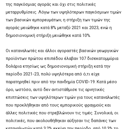
της παγκόσμιας αγοράς και όχι στις πολιτικές
μεταρρυθμίσεις. Λόγω των υψηλότερων παγκόσμιων τιμών
των βασικών εμπορευμάτων, η στήριξη των τιμών της
αγοράς μειώθηκε κατά 8% μεταξύ 2021 και 2023, ενώ η
δημοσιονομική στήριξη μειώθηκε κατά 10%.
Οι καταναλωτές και άλλοι αγοραστές βασικών γεωργικών
προϊόντων πρώτου επιπέδου έλαβαν 107 δισεκατομμύρια
δολάρια ετησίως ως δημοσιονομική στήριξη κατά την
περίοδο 2021-23, πολύ υψηλότερα από ό,τι είχε
παρατηρηθεί πριν από την πανδημία COVID-19. Κατά μέσο
όρο, ωστόσο, αυτό δεν αντιστάθμισε τις αρνητικές
επιπτώσεις των υψηλότερων τιμών για τους καταναλωτές
που προκλήθηκαν από τους εμπορικούς φραγμούς και
άλλες πολιτικές που στρεβλώνουν τις τιμές. Συνολικά, οι
πολιτικές, που ακολουθήθηκαν αύξησαν τις δαπάνες των
καταναλωτών κατά 3,2% εκείνη την περίοδο, από 10,3% το