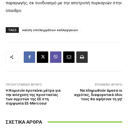
παραγωγής, σε συνδυασμό με την αποτροπή πυρκαγιών στην
ύπαιθρο.
TAGS
καύση υπολειμμάτων καλλιεργειών.
ΠΡΟΗΓΟΎΜΕΝΟ ΆΡΘΡΟ
ΕΠΌΜΕΝΟ ΆΡΘΡΟ
Η Κομισιόν προτείνει μέτρα για
Να πληρωθούν άμεσα οι
την ενίσχυση της προστασίας
αγρότες, διαφορετικά όλοι
των αγροτών της ΕΕ στη
τους θα αφήσουν τη γη!
συμφωνία ΕΕ-Mercosur
ΣΧΕΤΙΚΑ ΑΡΘΡΑ