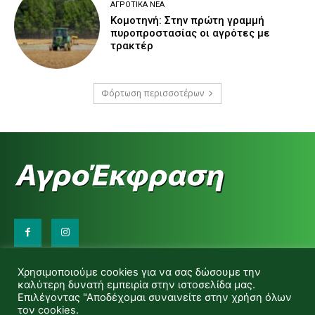
ΑΓΡΟΤΙΚΆ ΝΈΑ
Κομοτηνή: Στην πρώτη γραμμή
πυροπροστασίας οι αγρότες με
τρακτέρ
Φόρτωση περισσοτέρων
Επικοινωνήστε μαζί μας:
Χρησιμοποιούμε cookies για να σας δώσουμε την
d.makas@yahoo.gr
καλύτερη δυνατή εμπειρία στην ιστοσελίδα μας.
info@agrofitro.gr
Επιλέγοντας "Αποδέχομαι συναινείτε στην χρήση όλων
Μακάς Ντίνος
τον cookies.