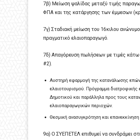
7β) Μείωση ψαλίδας μεταξύ τιμής παραγ
ΦΠΑ και της κατάργησης των έμμεσων (κ
7γ) Σταδιακή μείωση του 16κιλου ανώνυμο
πραγματικό ελαιοπαραγωγό.
7δ) Απαγόρευση πωλήσεων με τιμές κάτω 
#2).
Αυστηρή εφαρμογή της κατανάλωσης επώνυ
ελαιοτουρισμού. Πρόγραμμα διατροφικής 
Δημοτικού και παράλληλα προς τους κατα
ελαιοπαραγωγικών περιοχών.
Θεσμική ανασυγκρότηση και επανεκκίνηση 
9α) Ο ΣΥΕΠΕΤΕΛ επιθυμεί να συνδράμει στ