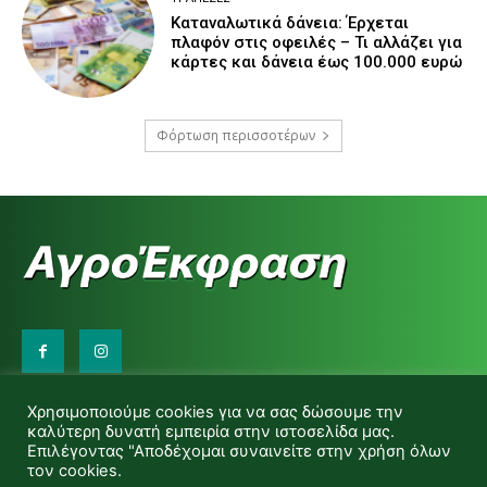
Καταναλωτικά δάνεια: Έρχεται
πλαφόν στις οφειλές – Τι αλλάζει για
κάρτες και δάνεια έως 100.000 ευρώ
Φόρτωση περισσοτέρων
Επικοινωνήστε μαζί μας:
Χρησιμοποιούμε cookies για να σας δώσουμε την
d.makas@yahoo.gr
καλύτερη δυνατή εμπειρία στην ιστοσελίδα μας.
info@agrofitro.gr
Επιλέγοντας "Αποδέχομαι συναινείτε στην χρήση όλων
Μακάς Ντίνος
τον cookies.