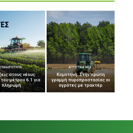
ΕΠΙΚΑΙΡΌΤΗΤΑ
ΑΓΡΟΤΙΚΆ ΝΈΑ
ξεις στους νέους
Κομοτηνή: Στην πρώτη
 του μέτρου 6.1 για
γραμμή πυροπροστασίας οι
πληρωμή
αγρότες με τρακτέρ