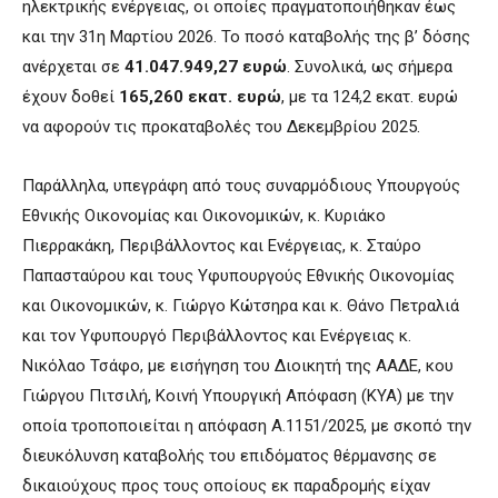
ηλεκτρικής ενέργειας, οι οποίες πραγματοποιήθηκαν έως
και την 31η Μαρτίου 2026. Το ποσό καταβολής της β’ δόσης
ανέρχεται σε
41.047.949,27 ευρώ
. Συνολικά, ως σήμερα
έχουν δοθεί
165,260 εκατ. ευρώ
, με τα 124,2 εκατ. ευρώ
να αφορούν τις προκαταβολές του Δεκεμβρίου 2025.
Παράλληλα, υπεγράφη από τους συναρμόδιους Υπουργούς
Εθνικής Οικονομίας και Οικονομικών, κ. Κυριάκο
Πιερρακάκη, Περιβάλλοντος και Ενέργειας, κ. Σταύρο
Παπασταύρου και τους Υφυπουργούς Εθνικής Οικονομίας
και Οικονομικών, κ. Γιώργο Κώτσηρα και κ. Θάνο Πετραλιά
και τον Υφυπουργό Περιβάλλοντος και Ενέργειας κ.
Νικόλαο Τσάφο, με εισήγηση του Διοικητή της ΑΑΔΕ, κου
Γιώργου Πιτσιλή, Κοινή Υπουργική Απόφαση (ΚΥΑ) με την
οποία τροποποιείται η απόφαση Α.1151/2025, με σκοπό την
διευκόλυνση καταβολής του επιδόματος θέρμανσης σε
δικαιούχους προς τους οποίους εκ παραδρομής είχαν