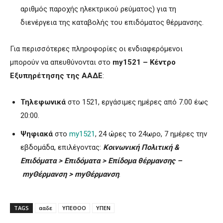
αριθμός παροχής ηλεκτρικού ρεύματος) για τη
διενέργεια της καταβολής του επιδόματος θέρμανσης.
Για περισσότερες πληροφορίες οι ενδιαφερόμενοι
μπορούν να απευθύνονται στο
my1521 – Κέντρο
Εξυπηρέτησης της ΑΑΔΕ
:
Τηλεφωνικά
στο 1521, εργάσιμες ημέρες από 7.00 έως
20:00.
Ψηφιακά
στο
my1521
, 24 ώρες το 24ωρο, 7 ημέρες την
εβδομάδα, επιλέγοντας:
Κοινωνική Πολιτική &
Επιδόματα > Επιδόματα > Επίδομα θέρμανσης –
myΘέρμανση > myΘέρμανση
.
TAGS
ααδε
ΥΠΕΘΟΟ
ΥΠΕΝ