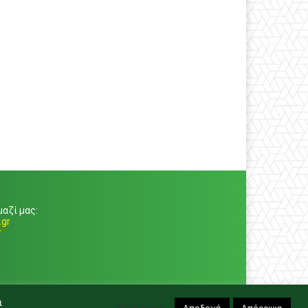
αζί μας:
gr
r
ι