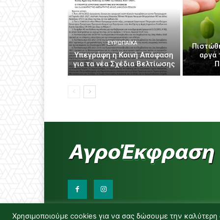
ΕΥΡΩΠΑΪΚΆ
Πιστώθ
Υπεγράφη η Κοινή Απόφαση
αργά 
για τα νέα Σχέδια Βελτίωσης
Π
Χρησιμοποιούμε cookies για να σας δώσουμε την καλύτερη 