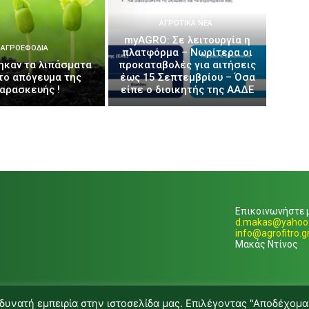
ΑΓΡΟΤΙΚΆ ΝΈΑ
myAGRO: Σε λειτουργία η
ΑΓΡΟΕΦΌΔΙΑ
πλατφόρμα – Νωρίτερα οι
ηκαν τα λιπάσματα
προκαταβολές για αιτήσεις
το απόγευμα της
έως 15 Σεπτεμβρίου – Όσα
αρασκευής !
είπε ο διοικητής της ΑΑΔΕ
Επικοινωνήστε μ
d.makas@yahoo.
info@agrofitro.g
Μακάς Ντίνος
δυνατή εμπειρία στην ιστοσελίδα μας. Επιλέγοντας "Αποδέχομα