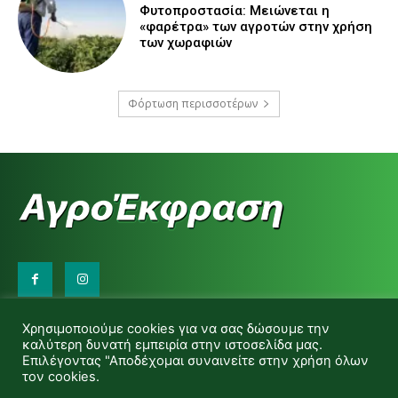
Φυτοπροστασία: Μειώνεται η
«φαρέτρα» των αγροτών στην χρήση
των χωραφιών
Φόρτωση περισσοτέρων
Επικοινωνήστε μαζί μας:
Χρησιμοποιούμε cookies για να σας δώσουμε την
d.makas@yahoo.gr
καλύτερη δυνατή εμπειρία στην ιστοσελίδα μας.
info@agrofitro.gr
Επιλέγοντας "Αποδέχομαι συναινείτε στην χρήση όλων
Μακάς Ντίνος
τον cookies.