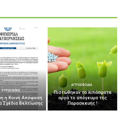
ΑΓΡΟΕΦΌΔΙΑ
ΕΥΡΩΠΑΪΚΆ
Πιστώθηκαν τα λιπάσματα
η η Κοινή Απόφαση
αργά το απόγευμα της
έα Σχέδια Βελτίωσης
Παρασκευής !