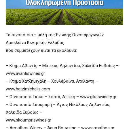
Τα οινοποιεία – μέλη της Ένωσης Οινοπαραγωγών
Αμπελώνα Κεντρικής Ελλάδας
που συμμετέχουν είναι τα ακόλουθα:
– Κτήμα Αβαντίς – Μύτικας Ληλαντίου, Χαλκίδα Ευβοίας –
www.avantiswines.gr
– Κτήμα Χατζημιχάλη – Χουλέβαινα, Αταλάντη –
www.hatzimichalis.com
– Οινοποιείο Γκίκα – Σπάτα, Αττική – www.gikaswinery.gr
– Οινοποιείο Σκουμπρή – Άγιος Νικόλαος Ληλαντίου,
Χαλκίδα Ευβοίας –
www.skoumpriswines.gr
– Armathos Winery – Άρμα Βοιωτίας – www.armathos.gr