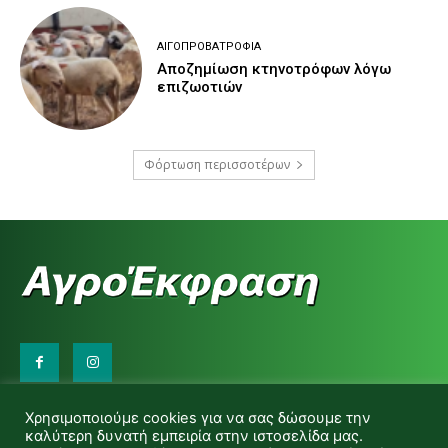
ΑΙΓΟΠΡΟΒΑΤΡΟΦΊΑ
Αποζημίωση κτηνοτρόφων λόγω
επιζωοτιών
Φόρτωση περισσοτέρων
Επικοινωνήστε μαζί μας:
Χρησιμοποιούμε cookies για να σας δώσουμε την
d.makas@yahoo.gr
καλύτερη δυνατή εμπειρία στην ιστοσελίδα μας.
info@agrofitro.gr