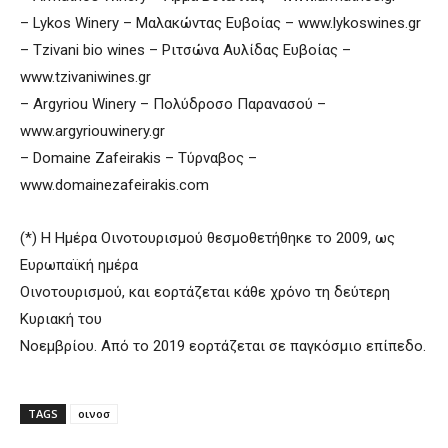
– Lykos Winery – Μαλακώντας Ευβοίας – www.lykoswines.gr
– Tzivani bio wines – Ριτσώνα Αυλίδας Ευβοίας –
www.tzivaniwines.gr
– Argyriou Winery – Πολύδροσο Παρανασού –
www.argyriouwinery.gr
– Domaine Zafeirakis – Τύρναβος –
www.domainezafeirakis.com
(*) Η Ημέρα Οινοτουρισμού θεσμοθετήθηκε το 2009, ως
Ευρωπαϊκή ημέρα
Οινοτουρισμού, και εορτάζεται κάθε χρόνο τη δεύτερη
Κυριακή του
Νοεμβρίου. Από το 2019 εορτάζεται σε παγκόσμιο επίπεδο.
TAGS
οινοσ