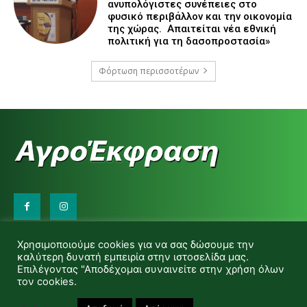
ανυπολόγιστες συνέπειες στο
φυσικό περιβάλλον και την οικονομία
της χώρας. Απαιτείται νέα εθνική
πολιτική για τη δασοπροστασία»
Φόρτωση περισσοτέρων
Επικοινωνήστε μαζί μας:
Χρησιμοποιούμε cookies για να σας δώσουμε την
d.makas@yahoo.gr
καλύτερη δυνατή εμπειρία στην ιστοσελίδα μας.
info@agrofitro.gr
Επιλέγοντας "Αποδέχομαι συναινείτε στην χρήση όλων
Μακάς Ντίνος
τον cookies.