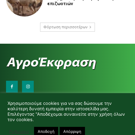
επιζωοτιών
Φόρτωση περισσοτέρων
Επικοινωνήστε μαζί μας:
Χρησιμοποιούμε cookies για να σας δώσουμε την
d.makas@yahoo.gr
καλύτερη δυνατή εμπειρία στην ιστοσελίδα μας.
info@agrofitro.gr
Επιλέγοντας "Αποδέχομαι συναινείτε στην χρήση όλων
Μακάς Ντίνος
τον cookies.
Ρυθμίσεις
Αποδοχή
Απόρριψη