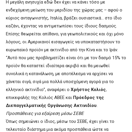
Η μεγάλη ανησυχία εδώ δεν έχει να κάνει τόσο με
ενδεχόμενη μείωση του μεριδίου της χώρας μας – αφού ο
κύριος ανταγωνιστής, Ιταλία, βράζει ουσιαστικά… στο ίδιο
καζάνι, έχοντας να αντιμετωπίσει τους ίδιους δασμούς.
Επίσης θεωρείται απίθανο, για γεωπολιτικούς και όχι μόνο
λόγους, οι Αμερικανοί εισαγωγείς να υποκαταστήσουν το
ευρωπαϊκό προϊόν με ακτινίδιο από την Κίνα και το Ιράν.
“Αυτό που μας προβληματίζει είναι ότι με τον δασμό 15% το
προϊόν θα καταστεί ιδιαίτερα ακριβό και θα μειωθεί
συνολικά η κατανάλωση, με αποτέλεσμα να αρχίσει να
χάνεται σιγά, σιγά μια πολλά υποσχόμενη αγορά για το
ελληνικό ακτινίδιο”, αναφέρει o
Χρήστος Κολιός
,
επικεφαλής της Κολιός ΑΒΕΕ και
Πρόεδρος της
Διεπαγγελματικής Οργάνωσης Ακτινιδίου
.
Προσπάθειες για εξαίρεση μέσω ΣΕΒΕ
Όπως σημειώνει ο ίδιος, μέσω του ΣΕΒΕ, έχει γίνει το
τελευταίο διάστημα μια ακόμα προσπάθεια ώστε να