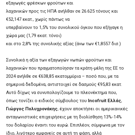
εξαγωγές φρέσκων φρούτων και
λαχανικών προς τις ΗΠΑ ανήλθαν σε 26.625 τόνους και
€52,147 εκατ., χωρίς πάντως να
υπερβαίνουν το 1,5% του συνολικού όγκου που εξήγαγε η
χώρα μας (1,79 εκατ. τόνοι)
και στο 2,8% της συνολικής αξίας (άνω των €1,8557 δισ.)
Συνολικά η αξία των εξαγωγών νωπών φρούτων και
λαχανικών που πραγματοποίησαν τα κράτη-μέλη της ΕΕ το
2024 ανήλθε σε €638,85 εκατομμύρια – ποσό που, με τα
σημερινά δεδομένα, αντιστοιχεί σε δασμούς €95,83 εκατ.
Αυτό δίχως να συνυπολογίζουμε το πλεονέκτημα που,
όπως τονίζει ο ειδικός σύμβουλος του
Incofruit Ελλάς
,
Γιώργος Πολυχρονάκης
, έχουν αποκτήσει οι αμερικανικές
ανταγωνιστικές επιχειρήσεις με τη διολίσθηση 13%-14%
του δολαρίου έναντι του ευρώ. Επιπλέον, σύμφωνα με τον
ίδιο, λιγότερο εμφανείς σε αυτή τη φάση, αλλά