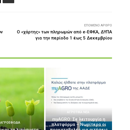
ΕΠΌΜΕΝΟ ΆΡΘΡΟ
ων
Ο «χάρτης» των πληρωμών από e-ΕΦΚΑ, ΔΥΠΑ
για την περίοδο 1 έως 5 Δεκεμβρίου
ΑΓΡΟΤΙΚΆ ΝΈΑ
myAGRO: Σε λειτουργία η
ΑΓΡΟΕΦΌΔΙΑ
πλατφόρμα – Νωρίτερα οι
ηκαν τα λιπάσματα
προκαταβολές για αιτήσεις