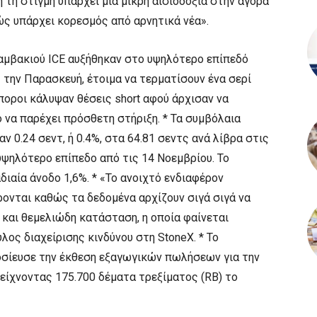
 τη στιγμή υπάρχει μια μικρή αισιοδοξία στην αγορά
ώς υπάρχει κορεσμός από αρνητικά νέα».
αμβακιού ICE αυξήθηκαν στο υψηλότερο επίπεδό
την Παρασκευή, έτοιμα να τερματίσουν ένα σερί
οροι κάλυψαν θέσεις short αφού άρχισαν να
ο να παρέχει πρόσθετη στήριξη. * Τα συμβόλαια
ν 0.24 σεντ, ή 0.4%, στα 64.81 σεντς ανά λίβρα στις
 υψηλότερο επίπεδο από τις 14 Νοεμβρίου. Το
ιαία άνοδο 1,6%. * «Το ανοιχτό ενδιαφέρον
ρονται καθώς τα δεδομένα αρχίζουν σιγά σιγά να
και θεμελιώδη κατάσταση, η οποία φαίνεται
υλος διαχείρισης κινδύνου στη StoneX. * Το
σίευσε την έκθεση εξαγωγικών πωλήσεων για την
είχνοντας 175.700 δέματα τρεξίματος (RB) το