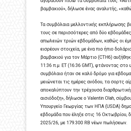
αγοράσουν πίσω τα συμβόλαιά τους. «Αυτή
βαμβακιού», δήλωσε ένας αναλυτής, «καθ
Τα συμβόλαια μελλοντικής εκπλήρωσης β
τους σε περισσότερες από δύο εβδομάδες 
απωλειών τριών εβδομάδων, καθώς οι έμπ
εισρέουν στοιχεία, με ένα πιο ήπιο δολάρι
βαμβακιού για τον Μάρτιο (CTH6) αυξήθηκα
11:36 π.μ. ET (16:36 GMT), φτάνοντας στο
συμβόλαιο ήταν σε καλό δρόμο για εβδομαδ
μειώνεται τις ημέρες ανόδου, τα σορτς αί
αποκαλύπτουν την τρέχουσα διαρθρωτική 
αισιόδοξη», δήλωσε ο Valentin Olah, σύμβο
Υπουργείο Γεωργίας των ΗΠΑ (USDA) δημο
εβδομάδα που έληξε στις 16 Οκτωβρίου, δ
2025/26, με 179.300 RB νέων πωλήσεων.