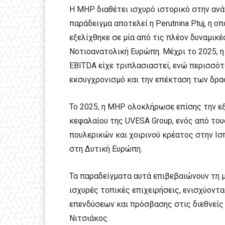
Η MHP διαθέτει ισχυρό ιστορικό στην αν
παράδειγμα αποτελεί η Perutnina Ptuj, η ο
εξελίχθηκε σε μία από τις πλέον δυναμικ
Νοτιοανατολική Ευρώπη. Μέχρι το 2025, η
EBITDA είχε τριπλασιαστεί, ενώ περισσότ
εκσυγχρονισμό και την επέκταση των δρα
Το 2025, η MHP ολοκλήρωσε επίσης την ε
κεφαλαίου της UVESA Group, ενός από το
πουλερικών και χοιρινού κρέατος στην Ισ
στη Δυτική Ευρώπη.
Τα παραδείγματα αυτά επιβεβαιώνουν τη 
ισχυρές τοπικές επιχειρήσεις, ενισχύοντ
επενδύσεων και πρόσβασης στις διεθνείς 
Νιτσιάκος.