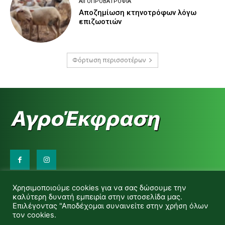
ΑΙΓΟΠΡΟΒΑΤΡΟΦΊΑ
Αποζημίωση κτηνοτρόφων λόγω
επιζωοτιών
Φόρτωση περισσοτέρων
Επικοινωνήστε μαζί μας:
Χρησιμοποιούμε cookies για να σας δώσουμε την
d.makas@yahoo.gr
καλύτερη δυνατή εμπειρία στην ιστοσελίδα μας.
info@agrofitro.gr
Επιλέγοντας "Αποδέχομαι συναινείτε στην χρήση όλων
Μακάς Ντίνος
τον cookies.