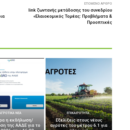
ΕΠΌΜΕΝΟ ΆΡΘΡΟ
link ζωντανής μετάδοσης του συνεδρίου
ρια
«Ελαιοκομικός Τομέας: Προβλήματα &
Προοπτικές
ΑΓΡΟΤΙΚΆ ΝΈΑ
ΕΠΙΚΑΙΡΌΤΗΤΑ
ρα η εκδήλωση/
Εξελίξεις στους νέους
ση της ΑΑΔΕ για το
αγρότες του μέτρου 6.1 για