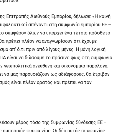
έσματος».
της Επιτροπής Διεθνούς Εμπορίου, δήλωσε: «Η κοινή
επιφυλακτικοί απέναντι στη συμφωνία εμπορίου ΕΕ –
 το συμφέρον όλων να υπάρχει ένα τέτοιο πρόσθετο
 θα πρέπει πλέον να αναγνωρίσουν ότι έχουμε
μο απ’ ό,τι πριν από λίγους μήνες. Η μόνη λογική
ΗΠΑ είναι να δώσουμε το πράσινο φως στη συμφωνία
ν γεωπολιτικά ανεύθυνη και οικονομικά παράλογη.
ει να μας παρουσιάζουν ως αδιάφορους, θα έτριβαν
σμός είναι πλέον ορατός και πρέπει να τον
λέσουν μέρος τόσο της Συμφωνίας Σύνδεσης ΕΕ –
ης εμπορικής συμφωνίας. Οι δύο αυτές συμφωνίες