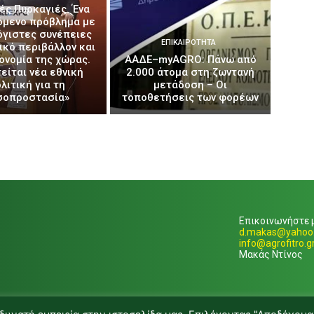
ές Πυρκαγιές. Ένα
όμενο πρόβλημα με
όγιστες συνέπειες
ΕΠΙΚΑΙΡΌΤΗΤΑ
ικό περιβάλλον και
κονομία της χώρας.
ΑΑΔΕ–myAGRO: Πάνω από
είται νέα εθνική
2.000 άτομα στη ζωντανή
λιτική για τη
μετάδοση – Οι
σοπροστασία»
τοποθετήσεις των φορέων
Επικοινωνήστε μ
d.makas@yahoo.
info@agrofitro.g
Μακάς Ντίνος