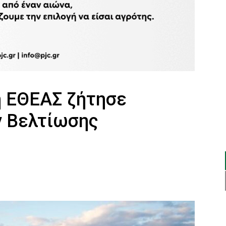
 ΕΘΕΑΣ ζήτησε
ν Βελτίωσης