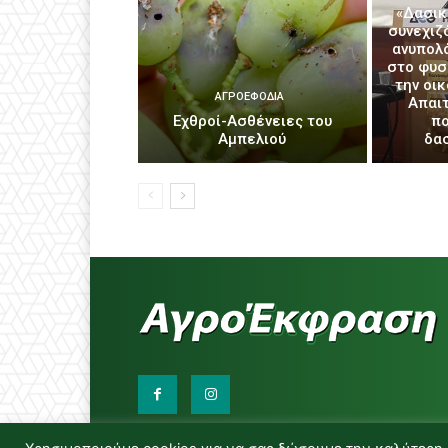
«Δασικ
συνεχιζ
ανυπολ
στο φυσ
την οι
ΑΓΡΟΕΦΌΔΙΑ
Απαιτ
Εχθροί-Ασθένειες του
πο
Αμπελιού
δα