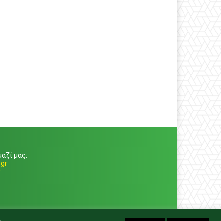
αζί μας:
gr
r