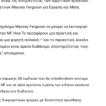
α λόγω της εποχικότητας των αγροτικών εργασιών”,
κετινγκ Massey Ferguson για Ευρώπη και Μέση
μηχάνημα Massey Ferguson να μπορεί να λειτουργεί
ντεο MF How To προσφέρουν μια πρακτική και
ναι μια φορητή συσκευή — και το περιεκτικό, εύκολο
όμενο είναι άμεσα διαθέσιμο, υποστηρίζοντας τους
” επισημαίνει.
σω σάρωσης QR κωδικών που θα τοποθετηθούν σύντομα
MF και σε άλλα προϊόντα, ή μέσω του ειδικού καναλιού
νδεση στο διαδίκτυο.
ες διαφορετικών αγορών, με δυνατότητα προσθήκης