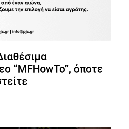
Διαθέσιμα
τεο “MFHowTo”, όποτε
στείτε