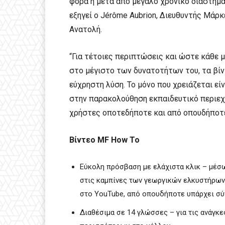
φορά ή μετά από μεγάλο χρονικό διάστημ
εξηγεί ο Jérôme Aubrion, Διευθυντής Μάρ
Ανατολή.
“Για τέτοιες περιπτώσεις και ώστε κάθε 
στο μέγιστο των δυνατοτήτων του, τα βί
εύχρηστη λύση. Το μόνο που χρειάζεται εί
στην παρακολούθηση εκπαιδευτικό περιεχ
χρήστες οποτεδήποτε και από οπουδήποτε,
Βίντεο MF How To
Εύκολη πρόσβαση με ελάχιστα κλικ – μέ
στις καμπίνες των γεωργικών ελκυστήρων 
στο YouTube, από οπουδήποτε υπάρχει σύ
Διαθέσιμα σε 14 γλώσσες – για τις ανάγκ