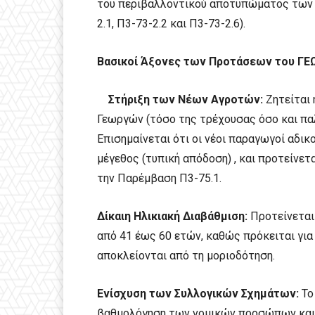
του περιβαλλοντικού αποτυπώματος των
2.1, Π3-73-2.2 και Π3-73-2.6).
Βασικοί Άξονες των Προτάσεων του ΓΕΩΤ
Στήριξη των Νέων Αγροτών:
Ζητείται 
Γεωργών (τόσο της τρέχουσας όσο και πα
Επισημαίνεται ότι οι νέοι παραγωγοί αδικ
μέγεθος (τυπική απόδοση) , και προτείνε
την Παρέμβαση Π3-75.1.
Δίκαιη Ηλικιακή Διαβάθμιση:
Προτείνεται 
από 41 έως 60 ετών, καθώς πρόκειται για
αποκλείονται από τη μοριοδότηση.
Ενίσχυση των Συλλογικών Σχημάτων:
Το
βαθμολόγηση των νομικών προσώπων και 