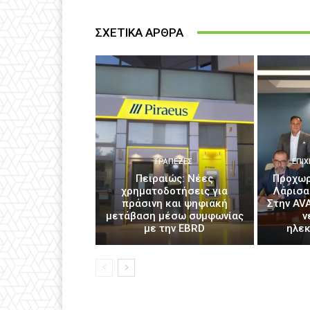
ΣΧΕΤΙΚΑ ΑΡΘΡΑ
ΤΡΆΠΕΖΕΣ
ΕΠΙΧ
Πειραιώς: Νέες
Προχωρ
χρηματοδοτήσεις για
Λάρισα
πράσινη και ψηφιακή
Στην AV
μετάβαση μέσω συμφωνίας
ν
με την EBRD
ηλε