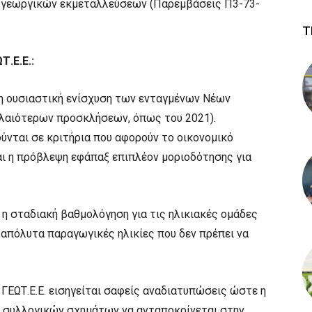
 γεωργικών εκμεταλλεύσεων (Παρεμβάσεις Π3-73-
Τ
.Ε.Ε.:
η ουσιαστική ενίσχυση των ενταγμένων Νέων
λαιότερων προσκλήσεων, όπως του 2021).
ούνται σε κριτήρια που αφορούν το οικονομικό
ται η πρόβλεψη εφάπαξ επιπλέον μοριοδότησης για
η σταδιακή βαθμολόγηση για τις ηλικιακές ομάδες
 απόλυτα παραγωγικές ηλικίες που δεν πρέπει να
 ΓΕΩΤ.Ε.Ε. εισηγείται σαφείς αναδιατυπώσεις ώστε η
συλλογικών σχημάτων να ανταποκρίνεται στην