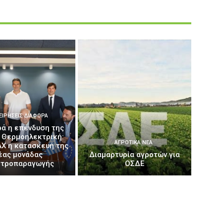
ΕΙΡΉΣΕΙΣ ΔΙΆΦΟΡΑ
ά η επένδυση της
 Θερμοηλεκτρική:
ΑΓΡΟΤΙΚΆ ΝΈΑ
AX η κατασκευή της
έας μονάδας
Διαμαρτυρία αγροτών για
κτροπαραγωγής
ΟΣΔΕ