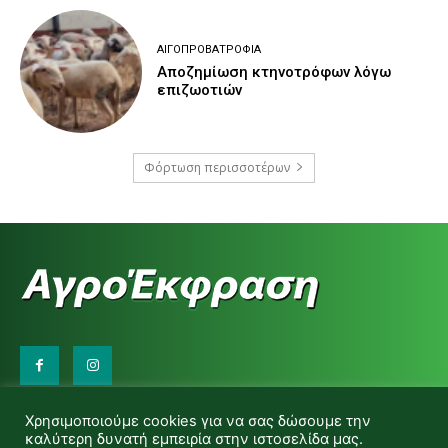
ΑΙΓΟΠΡΟΒΑΤΡΟΦΊΑ
Αποζημίωση κτηνοτρόφων λόγω
επιζωοτιών
Φόρτωση περισσοτέρων
Επικοινωνήστε μαζί μας:
Χρησιμοποιούμε cookies για να σας δώσουμε την
d.makas@yahoo.gr
καλύτερη δυνατή εμπειρία στην ιστοσελίδα μας.
info@agrofitro.gr