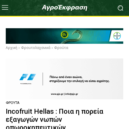
Αρχική
Φρουτολαχανικά
Φρούτα
ΦΡΟΎΤΑ
Incofruit Hellas : Ποια η πορεία
εξαγωγών νωπών
οπωροκηπευτικών