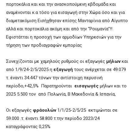
πορτοκάλια και και την ανασκοπούμενη εβδομάδα και
αναμένονται κ.α τόσο για εισαγωγή στην Χώρα όσο και για
διαμετακόμιση Εισήχθησαν επίσης Μανταρίνια από Αίγυπτο
αλλά και πορτοκάλια ακόμη και από την “Ρουμανία”!!
Εφιστάτται η προσοχή των αρμοδίων Υπηρεσιών για την
τήρηση των προδιαγραφών εμπορίας
Συνεχίζονται με χαμηλούς ρυθμούς οι εξαγωγές
μήλων
και
από 1/9/24-2/5/2025 η
εξαγωγή
τους ανέρχεται σε 49.079
τ. έναντι 34.447 τόνων την αντίστοιχη περυσινή
περίοδο,+42,5% Παρατηρούνται
εισαγωγές
μήλων και το
2025 5.500 τον από Πολωνία, Β Μακεδονία & Ισπανία,
Οι εξαγωγές
φράουλών
1/1/25-2/5/25 εκτιμώνται σε
59.000 .τ. έναντι 58.800 τ.την περίοδο 2023/24
καταγράφοντας 0,25%