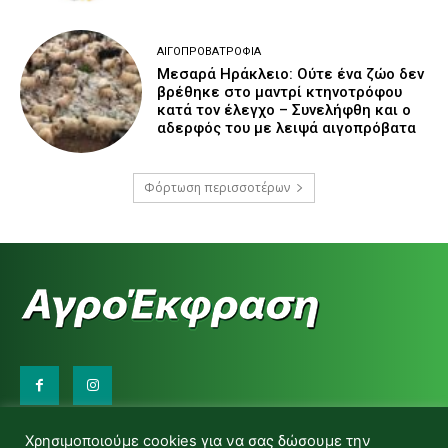
ΑΙΓΟΠΡΟΒΑΤΡΟΦΊΑ
Μεσαρά Ηράκλειο: Ούτε ένα ζώο δεν
βρέθηκε στο μαντρί κτηνοτρόφου
κατά τον έλεγχο – Συνελήφθη και ο
αδερφός του με λειψά αιγοπρόβατα
Φόρτωση περισσοτέρων
Επικοινωνήστε μαζί μας:
Χρησιμοποιούμε cookies για να σας δώσουμε την
d.makas@yahoo.gr