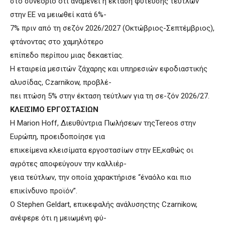
στο συνέδριο ότι αναμένει η έκταση φύτευσης τεύτλων
στην ΕΕ να μειωθεί κατά 6%-
7% πριν από τη σεζόν 2026/2027 (Οκτώβριος-Σεπτέμβριος),
φτάνοντας στο χαμηλότερο
επίπεδο περίπου μιας δεκαετίας.
Η εταιρεία μεσιτών ζάχαρης και υπηρεσιών εφοδιαστικής
αλυσίδας, Czarnikow, προβλέ-
πει πτώση 5% στην έκταση τεύτλων για τη σε-ζόν 2026/27.
ΚΛΕΙΣΙΜΟ ΕΡΓΟΣΤΑΣΙΩΝ
Η Marion Hoff, Διευθύντρια Πωλήσεων τηςTereos στην
Ευρώπη, προειδοποίησε για
επικείμενα κλεισίματα εργοστασίων στην ΕΕ,καθώς οι
αγρότες αποφεύγουν την καλλιέρ-
γεια τεύτλων, την οποία χαρακτήρισε “έναόλο και πιο
επικίνδυνο προϊόν”.
Ο Stephen Geldart, επικεφαλής ανάλυσηςτης Czarnikow,
ανέφερε ότι η μειωμένη φύ-