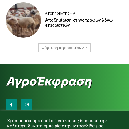
ΑΙΓΟΠΡΟΒΑΤΡΟΦΊΑ
Αποζημίωση κτηνοτρόφων λόγω
επιζωοτιών
Φόρτωση περισσοτέρων
Επικοινωνήστε μαζί μας:
Χρησιμοποιούμε cookies για να σας δώσουμε την
d.makas@yahoo.gr
καλύτερη δυνατή εμπειρία στην ιστοσελίδα μας.
info@agrofitro.gr