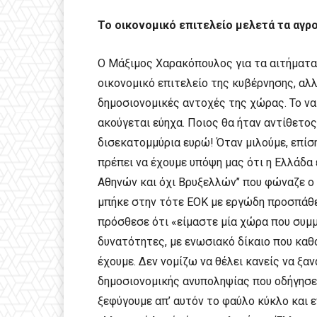
Το οικονομικό επιτελείο μελετά τα αγρ
Ο Μάξιμος Χαρακόπουλος για τα αιτήματα
οικονομικό επιτελείο της κυβέρνησης, αλ
δημοσιονομικές αντοχές της χώρας. Το ν
ακούγεται εύηχα. Ποιος θα ήταν αντίθετο
δισεκατομμύρια ευρώ! Όταν μιλούμε, επίσ
πρέπει να έχουμε υπόψη μας ότι η Ελλάδα ε
Αθηνών και όχι Βρυξελλών’’ που φώναζε 
μπήκε στην τότε ΕΟΚ με εργώδη προσπάθε
πρόσθεσε ότι «είμαστε μία χώρα που συμμ
δυνατότητες, με ενωσιακό δίκαιο που καθ
έχουμε. Δεν νομίζω να θέλει κανείς να ξ
δημοσιονομικής ανυποληψίας που οδήγησε 
ξεφύγουμε απ’ αυτόν το φαύλο κύκλο και