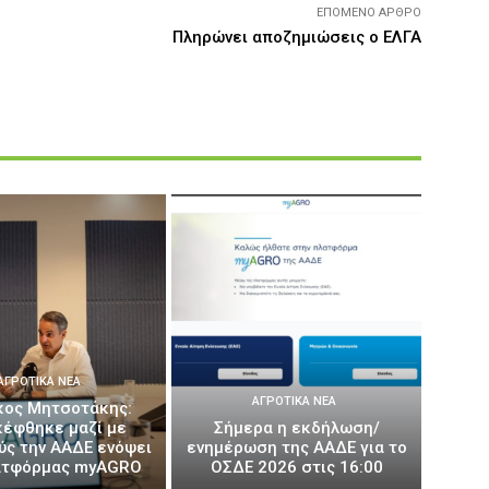
ΕΠΌΜΕΝΟ ΆΡΘΡΟ
Πληρώνει αποζημιώσεις ο ΕΛΓΑ
ΑΓΡΟΤΙΚΆ ΝΈΑ
ΑΓΡΟΤΙΚΆ ΝΈΑ
κος Μητσοτάκης:
κέφθηκε μαζί με
Σήμερα η εκδήλωση/
ύς την ΑΑΔΕ ενόψει
ενημέρωση της ΑΑΔΕ για το
ατφόρμας myAGRO
ΟΣΔΕ 2026 στις 16:00