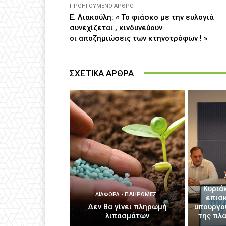
ΠΡΟΗΓΟΎΜΕΝΟ ΆΡΘΡΟ
Ε. Λιακούλη: « Το φιάσκο με την ευλογιά
συνεχίζεται , κινδυνεύουν
οι αποζημιώσεις των κτηνοτρόφων ! »
ΣΧΕΤΙΚΑ ΑΡΘΡΑ
Κυριά
ΔΙΆΦΟΡΑ - ΠΛΗΡΩΜΈΣ
επισ
Δεν θα γίνει πληρωμή
υπουργο
λιπασμάτων
της πλ