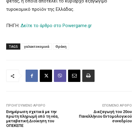
φέτας, η οποία αποτελεί το κυρίαρχο εξαγώγιμο
τυροκομικό προϊόν της Ελλάδας.
ΠΗΓΗ:
Δείτε το άρθρο στο Powergame.gr
TAGS
γαλακτοκομικά
Θράκη
ΠΡΟΗΓΟΎΜΕΝΟ ΆΡΘΡΟ
ΕΠΌΜΕΝΟ ΆΡΘΡΟ
Ενημέρωση σχετικά με την
Διεξαγωγή του 20ου
πρώτη πληρωμή υπό τη νέα,
Πανελλήνιου Εντομολογικού
μεταβατική Διοίκηση του
συνεδρίου
ΟΠΕΚΕΠΕ