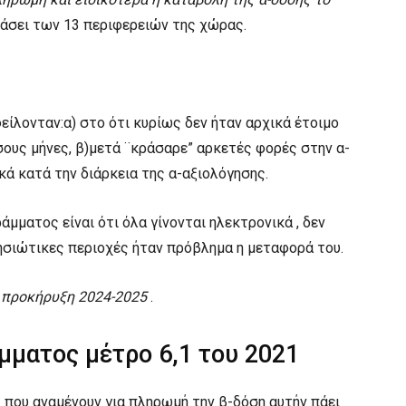
άσει των 13 περιφερειών της χώρας.
ίλονταν:α) στο ότι κυρίως δεν ήταν αρχικά έτοιμο
ους μήνες, β)μετά ¨κράσαρε” αρκετές φορές στην α-
κά κατά την διάρκεια της α-αξιολόγησης.
μματος είναι ότι όλα γίνονται ηλεκτρονικά , δεν
ησιώτικες περιοχές ήταν πρόβλημα η μεταφορά του.
 προκήρυξη 2024-2025
.
ματος μέτρο 6,1 του 2021
 που αναμένουν για πληρωμή την β-δόση αυτήν πάει