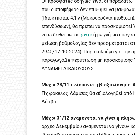
Οι πρόσφατες οδηγίες είναι οι παρακάτω:
που ο υποψήφιος δεν επιθυμεί να βαθμολογ
(Ιδιοκτησία), 4.1.γ (Μακροχρόνια μίσθωση)
επενδύσεων), θα πρέπει να προσκομιστεί
να εκδοθεί μέσω
gov.gr
ή με γνήσιο υπογρα
μείωση βαθμολογίας δεν προσμετράται στη
2940/17-10-2024). Παρακαλούμε για την 
παραγωγό.Σε περίπτωση μη προσκόμισής 
ΔΥΝΑΜΕΙ ΔΙΚΑΙΟΥΧΟΥΣ.
Μέχρι 28/11 τελειώνει η β-αξιολόγηση
.
Πχ φάκελος Λάρισας θα αξιολογηθεί από 
Λέσβο.
Μέχρι 31/12 αναμένεται να γίνει η πληρ
αρχές Δεκεμβρίου αναμένεται να γίνουν κα
Δεκέμβριο οριακά να προλάβουν πάει η πλ