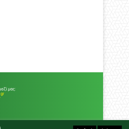
αζί μας:
gr
r
ι