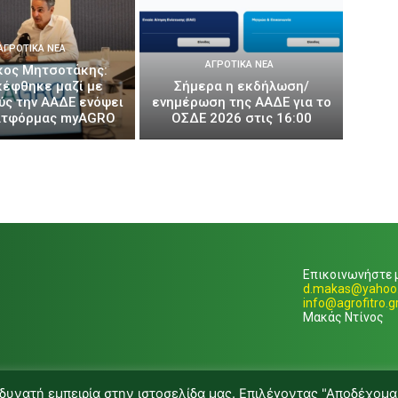
ΑΓΡΟΤΙΚΆ ΝΈΑ
ΑΓΡΟΤΙΚΆ ΝΈΑ
κος Μητσοτάκης:
κέφθηκε μαζί με
Σήμερα η εκδήλωση/
ύς την ΑΑΔΕ ενόψει
ενημέρωση της ΑΑΔΕ για το
ατφόρμας myAGRO
ΟΣΔΕ 2026 στις 16:00
Επικοινωνήστε μ
d.makas@yahoo.
info@agrofitro.g
Μακάς Ντίνος
δυνατή εμπειρία στην ιστοσελίδα μας. Επιλέγοντας "Αποδέχομα