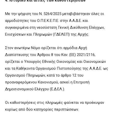
4. Ιστορικό και αιτίες των καθυστερήσεων
Με την ψήφιση του Ν. 5264/2025 μεταβιβάστηκαν όλες οι
αρμοδιότητες του Ο.Π.Ε.Κ.Ε.Π.Ε. στην Α.Α.Δ.Ε. και
συγκεκριμένα στη νεοσύστατη Γενική Διεύθυνση Ελέγχων,
Ενισχύσεων και Πληρωμών (ΓΔΕΛΕΠ) της Αρχής.
Στον ανωτέρω Νόμο ορίζεται ότι αρμόδια Αρχή
Διαπίστευσης του Άρθρου 8 του Καν. (ΕΕ) 2021/2116,
ορίζεται ο Υπουργός Εθνικής Οικονομίας και Οικονομικών
και τα Καθήκοντα Οργανισμού Πιστοποίησης της Α.Α.Δ.Ε. ως
Οργανισμού Πληρωμών, κατά το άρθρο 12 του
προαναφερόμενου Κανονισμού, ασκεί η Επιτροπή
Δημοσιονομικού Ελέγχου (Ε.Δ.ΕΛ.).
Οι καθυστερήσεις στις πληρωμές φαίνεται να προέκυψαν
κυρίως από δύο κατηγορίες περιπτώσεων.