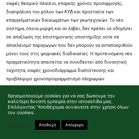
σαφές θεσμικό πλαίσιο, επαρκής χρόνος προσαρμογής,
διασφάλιση του ρόλου των ΚΥΔ και προστασία των
επαγγελματικών δικαιωμάτων των γεωτεχνικών. Το νέο
σύστημα, όποια μορφή και αν λάβει, δεν πρέπει να οδηγήσει
σε απαξίωση της επιστημονικής υποστήριξης ούτε σε
αποκλεισμό παραγωγών που δεν μπορούν να ανταποκριθούν
μόνοι τους στις ψηφιακές διαδικασίες. Η προτεινόμενη νέα
πραγματικότητα απαιτείται να συνοδευτεί από διοικητική
ταχύτητα, σαφές χρονοδιάγραμμα διαπίστευσης και
προβλέψιμο χρονοπρογραμματισμό πληρωμών.
Σε ένα τοπίο όπου ο επόμενος προγραμματικός κύκλος ήδη
Χρησιμοποιούμε cookies για να σας δώσουμε την
καλύτερη δυνατή εμπειρία στην ιστοσελίδα μας.
συζητείται στις Βρυξέλλες, η Ελλάδα δεν έχει το περιθώριο
Επιλέγοντας "Αποδέχομαι συναινείτε στην χρήση όλων
να λειτουργεί με δύο ταχύτητες: αυτή της θεσμικής
τον cookies.
συμμόρφωσης και αυτή της επενδυτικής αναστολής
Ρυθμίσεις
Αποδοχή
Απόρριψη